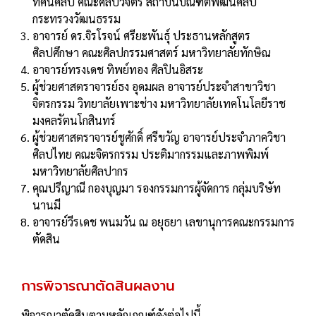
ทัศนศิลป์ คณะศิลปวิจิตร สถาบันบัณฑิตพัฒนศิลป์
กระทรวงวัฒนธรรม
อาจารย์ ดร.จิรโรจน์ ศรียะพันธุ์ ประธานหลักสูตร
ศิลปศึกษา คณะศิลปกรรมศาสตร์ มหาวิทยาลัยทักษิณ
อาจารย์ทรงเดช ทิพย์ทอง ศิลปินอิสระ
ผู้ช่วยศาสตราจารย์ธง อุดมผล อาจารย์ประจําสาขาวิชา
จิตรกรรม วิทยาลัยเพาะช่าง มหาวิทยาลัยเทคโนโลยีราช
มงคลรัตนโกสินทร์
ผู้ช่วยศาสตราจารย์ชูศักดิ์ ศรีขวัญ อาจารย์ประจําภาควิชา
ศิลปไทย คณะจิตรกรรม ประติมากรรมและภาพพิมพ์
มหาวิทยาลัยศิลปากร
คุณปรีญาณี กองบุญมา รองกรรมการผู้จัดการ กลุ่มบริษัท
นานมี
อาจารย์วีรเดช พนมวัน ณ อยุธยา เลขานุการคณะกรรมการ
ตัดสิน
การพิจารณาตัดสินผลงาน
พิจารณาตัดสินตามหลักเกณฑ์ดังต่อไปนี้