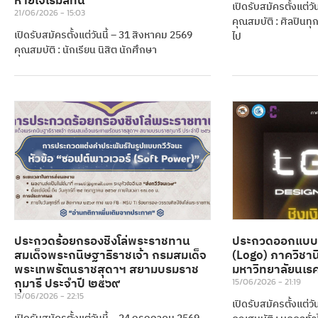
หายใจไร้มลทิน”
เปิดรับสมัครตั้งแต่ว
21/06/2026
15:03
คุณสมบัติ : ศิลปินทุกท
เปิดรับสมัครตั้งแต่วันนี้ – 31 สิงหาคม 2569
ไป
คุณสมบัติ : นักเรียน นิสิต นักศึกษา
ประกวดร้อยกรองชิงโล่พระราชทาน
ประกวดออกแบบ
สมเด็จพระกนิษฐาธิราชเจ้า กรมสมเด็จ
(Logo) ภาควิชา
พระเทพรัตนราชสุดาฯ สยามบรมราช
มหาวิทยาลัยนเร
กุมารี ประจำปี ๒๕๖๙
15/06/2026
21:19
15/06/2026
22:15
เปิดรับสมัครตั้งแต่