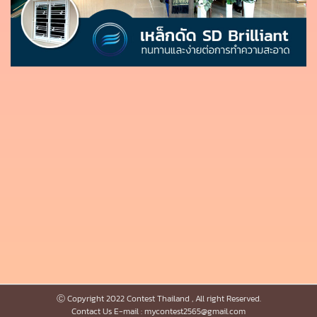
Ⓒ Copyright 2022 Contest Thailand , All right Reserved.
Contact Us E-mail : mycontest2565@gmail.com