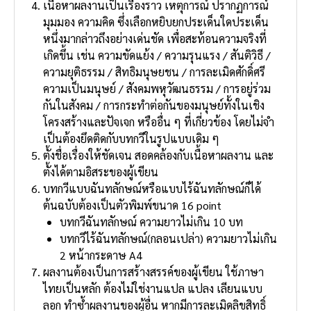
เนื้อหาผลงานเป็นเรื่องราว เหตุการณ์ ปรากฏการณ์
มุมมอง ความคิด ซึ่งเลือกหยิบยกประเด็นใดประเด็น
หนึ่งมากล่าวถึงอย่างเด่นชัด เพื่อสะท้อนความจริงที่
เกิดขึ้น เช่น ความขัดแย้ง / ความรุนแรง / สันติวิธี /
ความยุติธรรม / สิทธิมนุษยชน / การละเมิดศักดิ์ศรี
ความเป็นมนุษย์ / สังคมพหุวัฒนธรรม / การอยู่ร่วม
กันในสังคม / การกระทําต่อกันของมนุษย์ทั้งในเชิง
โครงสร้างและปัจเจก หรืออื่น ๆ ที่เกี่ยวข้อง โดยไม่จํา
เป็นต้องยึดติดกับบทกวีในรูปแบบเดิม ๆ
ตั้งชื่อเรื่องให้ชัดเจน สอดคล้องกับเนื้อหาผลงาน และ
ตั้งได้ตามอิสระของผู้เขียน
บทกวีแบบฉันทลักษณ์หรือแบบไร้ฉันทลักษณ์ก็ได้
ต้นฉบับต้องเป็นตัวพิมพ์ขนาด 16 point
บทกวีฉันทลักษณ์ ความยาวไม่เกิน 10 บท
บทกวีไร้ฉันทลักษณ์(กลอนเปล่า) ความยาวไม่เกิน
2 หน้ากระดาษ A4
ผลงานต้องเป็นการสร้างสรรค์ของผู้เขียน ใช้ภาษา
ไทยเป็นหลัก ต้องไม่ใช่งานแปล แปลง เลียนแบบ
ลอก ทําซ้ําผลงานของผู้อื่น หากมีการละเมิดลิขสิทธิ์