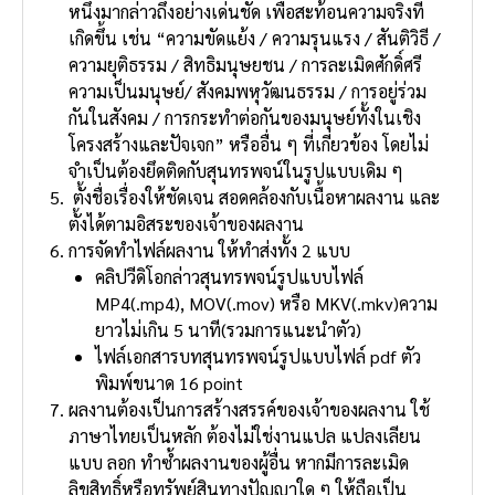
หนึ่งมากล่าวถึงอย่างเด่นชัด เพื่อสะท้อนความจริงที่
เกิดขึ้น เช่น “ความขัดแย้ง / ความรุนแรง / สันติวิธี /
ความยุติธรรม / สิทธิมนุษยชน / การละเมิดศักดิ์ศรี
ความเป็นมนุษย์/ สังคมพหุวัฒนธรรม / การอยู่ร่วม
กันในสังคม / การกระทําต่อกันของมนุษย์ทั้งในเชิง
โครงสร้างและปัจเจก” หรืออื่น ๆ ที่เกี่ยวข้อง โดยไม่
จําเป็นต้องยึดติดกับสุนทรพจน์ในรูปแบบเดิม ๆ
ตั้งชื่อเรื่องให้ชัดเจน สอดคล้องกับเนื้อหาผลงาน และ
ตั้งได้ตามอิสระของเจ้าของผลงาน
การจัดทําไฟล์ผลงาน ให้ทําส่งทั้ง 2 แบบ
คลิปวีดิโอกล่าวสุนทรพจน์รูปแบบไฟล์
MP4(.mp4), MOV(.mov) หรือ MKV(.mkv)ความ
ยาวไม่เกิน 5 นาที(รวมการแนะนําตัว)
ไฟล์เอกสารบทสุนทรพจน์รูปแบบไฟล์ pdf ตัว
พิมพ์ขนาด 16 point
ผลงานต้องเป็นการสร้างสรรค์ของเจ้าของผลงาน ใช้
ภาษาไทยเป็นหลัก ต้องไม่ใช่งานแปล แปลงเลียน
แบบ ลอก ทําซ้ําผลงานของผู้อื่น หากมีการละเมิด
ลิขสิทธิ์หรือทรัพย์สินทางปัญญาใด ๆ ให้ถือเป็น