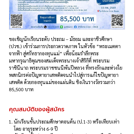
ขอเชิญนักเรียนระดับ ประถม – มัธยม และอาชีวศึกษา
(ปวช.) เข้าร่วมการประกวดวาดภาพ ในหัวข้อ “พระเมตตา
จากฟ้า สู่ศรัทธากองทุนแม่” เพื่อน้อมรำลึกพระ
มหากรุณาธิคุณของสมเด็จพระนางเจ้าสิริกิติ์ พระบรม
ราชินีนาถ พระบรมราชชนนีพันปีหลวง ที่ทรงรักและห่วงใย
พสกนิกรต่อปัญหายาเสพติดจนนำไปสู่การแก้ไขปัญหายา
เสพติด ด้วยกองทุนแม่ของแผ่นดิน ชิงเงินรางวัลรวมกว่า
85,500 บาท
คุณสมบัติของผู้สมัคร
นักเรียนชั้นประถมศึกษาตอนต้น (ป.1-3) หรือเทียบเท่า
โดย อายุระหว่าง 6-9 ปี